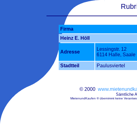
Rubri
Firma
Heinz E. Höll
Lessingstr. 12
Adresse
6114 Halle, Saale
Stadtteil
Paulusviertel
© 2000
www.mietenundka
Sämtliche 
MietenundKaufen ® übernimmt keine Verantwort