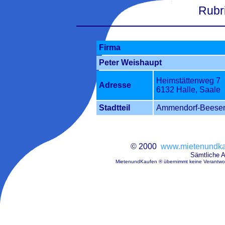
Rubri
Firma
Peter Weishaupt
Heimstättenweg 7
Adresse
6132 Halle, Saale
Stadtteil
Ammendorf-Beese
© 2000
www.mietenundka
Sämtliche 
MietenundKaufen ® übernimmt keine Verantwort